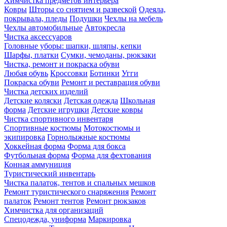
Химчистка предметов интерьера
Ковры
Шторы со снятием и развеской
Одеяла,
покрывала, пледы
Подушки
Чехлы на мебель
Чехлы автомобильные
Автокресла
Чистка аксессуаров
Головные уборы: шапки, шляпы, кепки
Шарфы, платки
Сумки, чемоданы, рюкзаки
Чистка, ремонт и покраска обуви
Любая обувь
Кроссовки
Ботинки
Угги
Покраска обуви
Ремонт и реставрация обуви
Чистка детских изделий
Детские коляски
Детская одежда
Школьная
форма
Детские игрушки
Детские ковры
Чистка спортивного инвентаря
Спортивные костюмы
Мотокостюмы и
экипировка
Горнолыжные костюмы
Хоккейная форма
Форма для бокса
Футбольная форма
Форма для фехтования
Конная аммуниция
Туристический инвентарь
Чистка палаток, тентов и спальных мешков
Ремонт туристического снаряжения
Ремонт
палаток
Ремонт тентов
Ремонт рюкзаков
Химчистка для организаций
Спецодежда, униформа
Маркировка