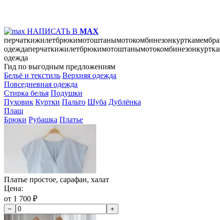
НАПИСАТЬ В
MAX
перчатки
жилет
брюки
мотоштаны
мотокомбинезон
куртка
мембра
одежда
перчатки
жилет
брюки
мотоштаны
мотокомбинезон
куртка
одежда
Гид по выгодным предложениям
Бельё и текстиль
Верхняя одежда
Повседневная одежда
Стирка белья
Подушки
Пуховик
Куртки
Пальто
Шуба
Дублёнка
Плащ
Брюки
Рубашка
Платье
Платье простое, сарафан, халат
Цена:
от 1 700 ₽
−
+