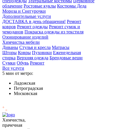
спецодежды
Театральные костюмы
Церковное
облачение
Ростовые куклы
Костюмы Деда
Мороза и Снегурочки
Дополнительные услуги
ДОСТАВКА в день обращения!
Ремонт
ковров
Ремонт одежды
Ремонт сумок и
чемоданов
Покраска одежды из текстиля
Озонирование изделий
Химчистка мебели
Диваны
Стулья и кресла
Матрасы
Шторы
Ковры
Пуховики
Еженедельная
стирка
Верхняя одежда
Брендовые вещи
Сумки
Обувь
Ремонт
Все услуги
5 мин от метро:
Ладожская
Петроградская
Московская
Химчистка,
прачечная