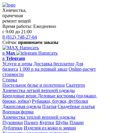
Химчистка,
прачечная
ремонт вещей
Время работы:
Ежедневно
с 9:00 до 21:00
8 (812) 748-27-64
Сейчас
принимаем заказы
Написать
в
Max
Написать
в
Telegram
Услуги и цены
Доставка бесплатно
Для
бизнеса
1 000 р на первый заказ
Online-расчет
стоимости
Стирка
Постельное белье и полотенца
Скатерти
Химчистка легкой верхней одежды
Брендовые вещи
Деловые костюмы (пиджаки,
брюки, юбки)
Рубашки, блузки, футболки
Джинсовая одежда
Платья
Свадебные платья
Военная форма
Химчистка теплой верхней одежды
Пуховики
Пальто
Куртки
Шубы
Плащи
Дубленки
Изделия из кожи и замши