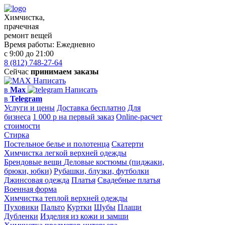
Химчистка,
прачечная
ремонт вещей
Время работы:
Ежедневно
с 9:00 до 21:00
8 (812) 748-27-64
Сейчас
принимаем заказы
Написать
в
Max
Написать
в
Telegram
Услуги и цены
Доставка бесплатно
Для
бизнеса
1 000 р на первый заказ
Online-расчет
стоимости
Стирка
Постельное белье и полотенца
Скатерти
Химчистка легкой верхней одежды
Брендовые вещи
Деловые костюмы (пиджаки,
брюки, юбки)
Рубашки, блузки, футболки
Джинсовая одежда
Платья
Свадебные платья
Военная форма
Химчистка теплой верхней одежды
Пуховики
Пальто
Куртки
Шубы
Плащи
Дубленки
Изделия из кожи и замши