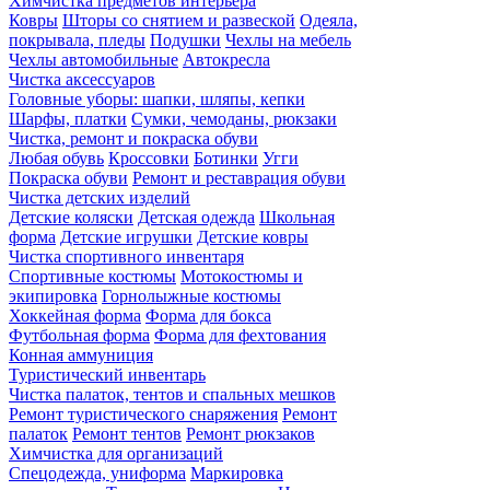
Химчистка предметов интерьера
Ковры
Шторы со снятием и развеской
Одеяла,
покрывала, пледы
Подушки
Чехлы на мебель
Чехлы автомобильные
Автокресла
Чистка аксессуаров
Головные уборы: шапки, шляпы, кепки
Шарфы, платки
Сумки, чемоданы, рюкзаки
Чистка, ремонт и покраска обуви
Любая обувь
Кроссовки
Ботинки
Угги
Покраска обуви
Ремонт и реставрация обуви
Чистка детских изделий
Детские коляски
Детская одежда
Школьная
форма
Детские игрушки
Детские ковры
Чистка спортивного инвентаря
Спортивные костюмы
Мотокостюмы и
экипировка
Горнолыжные костюмы
Хоккейная форма
Форма для бокса
Футбольная форма
Форма для фехтования
Конная аммуниция
Туристический инвентарь
Чистка палаток, тентов и спальных мешков
Ремонт туристического снаряжения
Ремонт
палаток
Ремонт тентов
Ремонт рюкзаков
Химчистка для организаций
Спецодежда, униформа
Маркировка