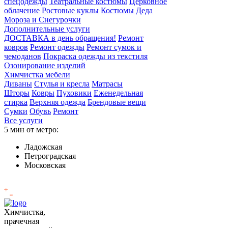
спецодежды
Театральные костюмы
Церковное
облачение
Ростовые куклы
Костюмы Деда
Мороза и Снегурочки
Дополнительные услуги
ДОСТАВКА в день обращения!
Ремонт
ковров
Ремонт одежды
Ремонт сумок и
чемоданов
Покраска одежды из текстиля
Озонирование изделий
Химчистка мебели
Диваны
Стулья и кресла
Матрасы
Шторы
Ковры
Пуховики
Еженедельная
стирка
Верхняя одежда
Брендовые вещи
Сумки
Обувь
Ремонт
Все услуги
5 мин от метро:
Ладожская
Петроградская
Московская
Химчистка,
прачечная