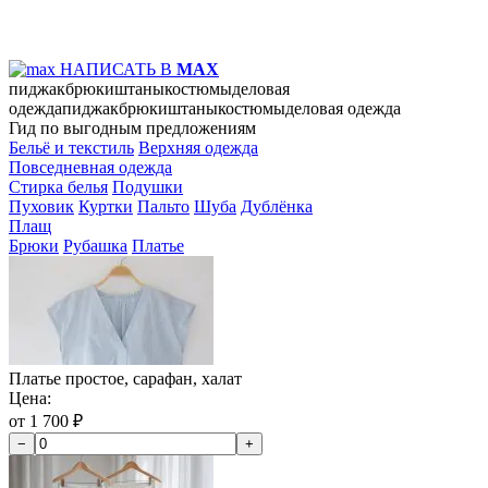
НАПИСАТЬ В
MAX
пиджак
брюки
штаны
костюмы
деловая
одежда
пиджак
брюки
штаны
костюмы
деловая одежда
Гид по выгодным предложениям
Бельё и текстиль
Верхняя одежда
Повседневная одежда
Стирка белья
Подушки
Пуховик
Куртки
Пальто
Шуба
Дублёнка
Плащ
Брюки
Рубашка
Платье
Платье простое, сарафан, халат
Цена:
от 1 700 ₽
−
+