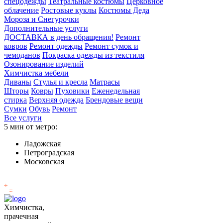
спецодежды
Театральные костюмы
Церковное
облачение
Ростовые куклы
Костюмы Деда
Мороза и Снегурочки
Дополнительные услуги
ДОСТАВКА в день обращения!
Ремонт
ковров
Ремонт одежды
Ремонт сумок и
чемоданов
Покраска одежды из текстиля
Озонирование изделий
Химчистка мебели
Диваны
Стулья и кресла
Матрасы
Шторы
Ковры
Пуховики
Еженедельная
стирка
Верхняя одежда
Брендовые вещи
Сумки
Обувь
Ремонт
Все услуги
5 мин от метро:
Ладожская
Петроградская
Московская
Химчистка,
прачечная