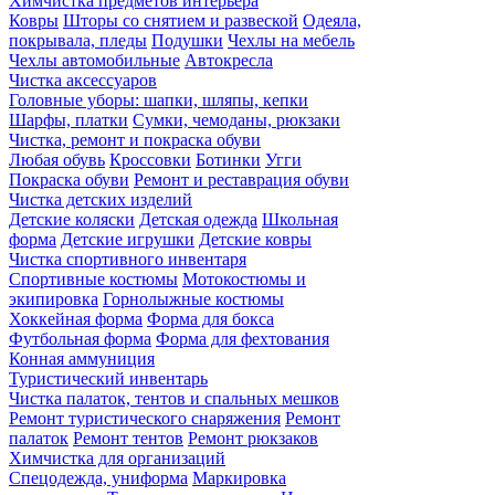
Химчистка предметов интерьера
Ковры
Шторы со снятием и развеской
Одеяла,
покрывала, пледы
Подушки
Чехлы на мебель
Чехлы автомобильные
Автокресла
Чистка аксессуаров
Головные уборы: шапки, шляпы, кепки
Шарфы, платки
Сумки, чемоданы, рюкзаки
Чистка, ремонт и покраска обуви
Любая обувь
Кроссовки
Ботинки
Угги
Покраска обуви
Ремонт и реставрация обуви
Чистка детских изделий
Детские коляски
Детская одежда
Школьная
форма
Детские игрушки
Детские ковры
Чистка спортивного инвентаря
Спортивные костюмы
Мотокостюмы и
экипировка
Горнолыжные костюмы
Хоккейная форма
Форма для бокса
Футбольная форма
Форма для фехтования
Конная аммуниция
Туристический инвентарь
Чистка палаток, тентов и спальных мешков
Ремонт туристического снаряжения
Ремонт
палаток
Ремонт тентов
Ремонт рюкзаков
Химчистка для организаций
Спецодежда, униформа
Маркировка