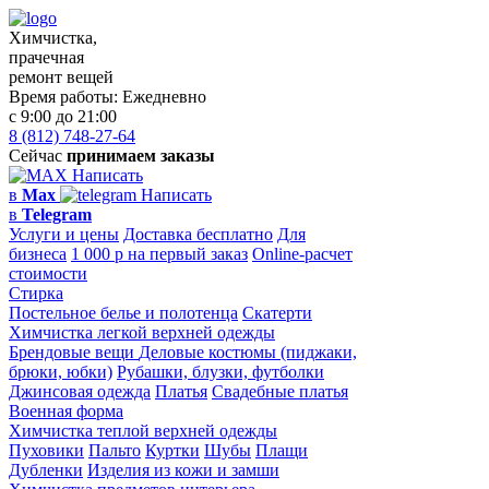
Химчистка,
прачечная
ремонт вещей
Время работы:
Ежедневно
с 9:00 до 21:00
8 (812) 748-27-64
Сейчас
принимаем заказы
Написать
в
Max
Написать
в
Telegram
Услуги и цены
Доставка бесплатно
Для
бизнеса
1 000 р на первый заказ
Online-расчет
стоимости
Стирка
Постельное белье и полотенца
Скатерти
Химчистка легкой верхней одежды
Брендовые вещи
Деловые костюмы (пиджаки,
брюки, юбки)
Рубашки, блузки, футболки
Джинсовая одежда
Платья
Свадебные платья
Военная форма
Химчистка теплой верхней одежды
Пуховики
Пальто
Куртки
Шубы
Плащи
Дубленки
Изделия из кожи и замши