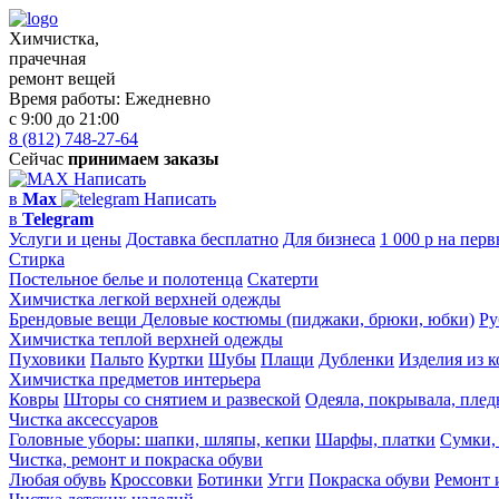
Химчистка,
прачечная
ремонт вещей
Время работы:
Ежедневно
с 9:00 до 21:00
8 (812) 748-27-64
Сейчас
принимаем заказы
Написать
в
Max
Написать
в
Telegram
Услуги и цены
Доставка бесплатно
Для бизнеса
1 000 р на перв
Стирка
Постельное белье и полотенца
Скатерти
Химчистка легкой верхней одежды
Брендовые вещи
Деловые костюмы (пиджаки, брюки, юбки)
Ру
Химчистка теплой верхней одежды
Пуховики
Пальто
Куртки
Шубы
Плащи
Дубленки
Изделия из 
Химчистка предметов интерьера
Ковры
Шторы со снятием и развеской
Одеяла, покрывала, пле
Чистка аксессуаров
Головные уборы: шапки, шляпы, кепки
Шарфы, платки
Сумки,
Чистка, ремонт и покраска обуви
Любая обувь
Кроссовки
Ботинки
Угги
Покраска обуви
Ремонт 