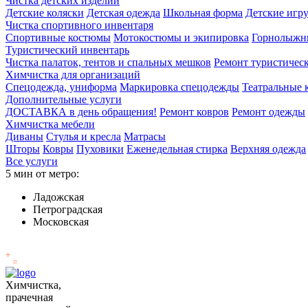
Чистка детских изделий
Детские коляски
Детская одежда
Школьная форма
Детские игр
Чистка спортивного инвентаря
Спортивные костюмы
Мотокостюмы и экипировка
Горнолыжн
Туристический инвентарь
Чистка палаток, тентов и спальных мешков
Ремонт туристичес
Химчистка для организаций
Спецодежда, униформа
Маркировка спецодежды
Театральные
Дополнительные услуги
ДОСТАВКА в день обращения!
Ремонт ковров
Ремонт одежды
Химчистка мебели
Диваны
Стулья и кресла
Матрасы
Шторы
Ковры
Пуховики
Еженедельная стирка
Верхняя одежда
Все услуги
5 мин от метро:
Ладожская
Петроградская
Московская
Химчистка,
прачечная