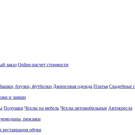
ый заказ
Online-расчет стоимости
башки, блузки, футболки
Джинсовая одежда
Платья
Свадебные п
кожи и замши
ды
Подушки
Чехлы на мебель
Чехлы автомобильные
Автокресла
 чемоданы, рюкзаки
и реставрация обуви