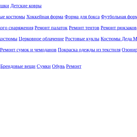
ушки
Детские ковры
ые костюмы
Хоккейная форма
Форма для бокса
Футбольная фор
кого снаряжения
Ремонт палаток
Ремонт тентов
Ремонт рюкзаков
 костюмы
Церковное облачение
Ростовые куклы
Костюмы Деда М
Ремонт сумок и чемоданов
Покраска одежды из текстиля
Озонир
Брендовые вещи
Сумки
Обувь
Ремонт