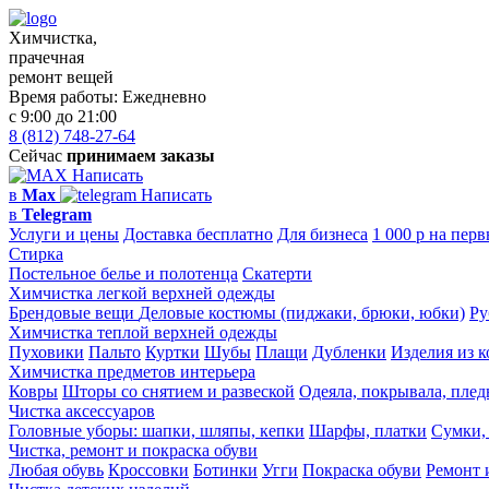
Химчистка,
прачечная
ремонт вещей
Время работы:
Ежедневно
с 9:00 до 21:00
8 (812) 748-27-64
Сейчас
принимаем заказы
Написать
в
Max
Написать
в
Telegram
Услуги и цены
Доставка бесплатно
Для бизнеса
1 000 р на перв
Стирка
Постельное белье и полотенца
Скатерти
Химчистка легкой верхней одежды
Брендовые вещи
Деловые костюмы (пиджаки, брюки, юбки)
Ру
Химчистка теплой верхней одежды
Пуховики
Пальто
Куртки
Шубы
Плащи
Дубленки
Изделия из 
Химчистка предметов интерьера
Ковры
Шторы со снятием и развеской
Одеяла, покрывала, пле
Чистка аксессуаров
Головные уборы: шапки, шляпы, кепки
Шарфы, платки
Сумки,
Чистка, ремонт и покраска обуви
Любая обувь
Кроссовки
Ботинки
Угги
Покраска обуви
Ремонт 