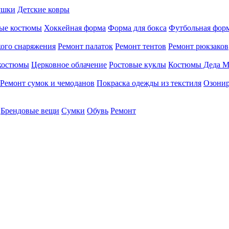
ушки
Детские ковры
ые костюмы
Хоккейная форма
Форма для бокса
Футбольная фор
кого снаряжения
Ремонт палаток
Ремонт тентов
Ремонт рюкзаков
 костюмы
Церковное облачение
Ростовые куклы
Костюмы Деда М
Ремонт сумок и чемоданов
Покраска одежды из текстиля
Озонир
Брендовые вещи
Сумки
Обувь
Ремонт