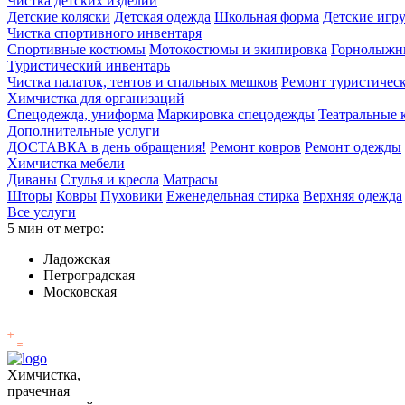
Чистка детских изделий
Детские коляски
Детская одежда
Школьная форма
Детские игр
Чистка спортивного инвентаря
Спортивные костюмы
Мотокостюмы и экипировка
Горнолыжн
Туристический инвентарь
Чистка палаток, тентов и спальных мешков
Ремонт туристичес
Химчистка для организаций
Спецодежда, униформа
Маркировка спецодежды
Театральные
Дополнительные услуги
ДОСТАВКА в день обращения!
Ремонт ковров
Ремонт одежды
Химчистка мебели
Диваны
Стулья и кресла
Матрасы
Шторы
Ковры
Пуховики
Еженедельная стирка
Верхняя одежда
Все услуги
5 мин от метро:
Ладожская
Петроградская
Московская
Химчистка,
прачечная