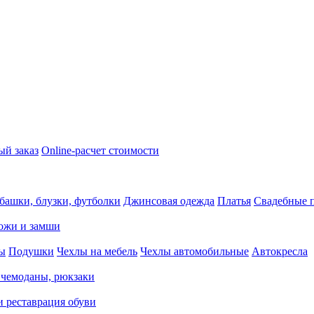
ый заказ
Online-расчет стоимости
башки, блузки, футболки
Джинсовая одежда
Платья
Свадебные п
кожи и замши
ды
Подушки
Чехлы на мебель
Чехлы автомобильные
Автокресла
 чемоданы, рюкзаки
и реставрация обуви