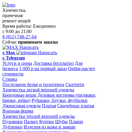
Химчистка,
прачечная
ремонт вещей
Время работы:
Ежедневно
с 9:00 до 21:00
8 (812) 748-27-64
Сейчас
принимаем заказы
Написать
в
Max
Написать
в
Telegram
Услуги и цены
Доставка бесплатно
Для
бизнеса
1 000 р на первый заказ
Online-расчет
стоимости
Стирка
Постельное белье и полотенца
Скатерти
Химчистка легкой верхней одежды
Брендовые вещи
Деловые костюмы (пиджаки,
брюки, юбки)
Рубашки, блузки, футболки
Джинсовая одежда
Платья
Свадебные платья
Военная форма
Химчистка теплой верхней одежды
Пуховики
Пальто
Куртки
Шубы
Плащи
Дубленки
Изделия из кожи и замши