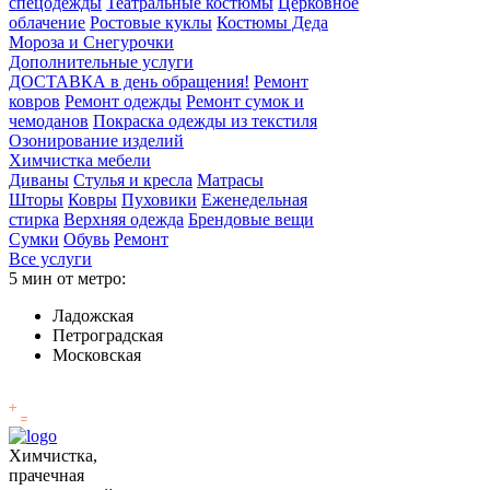
спецодежды
Театральные костюмы
Церковное
облачение
Ростовые куклы
Костюмы Деда
Мороза и Снегурочки
Дополнительные услуги
ДОСТАВКА в день обращения!
Ремонт
ковров
Ремонт одежды
Ремонт сумок и
чемоданов
Покраска одежды из текстиля
Озонирование изделий
Химчистка мебели
Диваны
Стулья и кресла
Матрасы
Шторы
Ковры
Пуховики
Еженедельная
стирка
Верхняя одежда
Брендовые вещи
Сумки
Обувь
Ремонт
Все услуги
5 мин от метро:
Ладожская
Петроградская
Московская
Химчистка,
прачечная