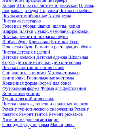
Химчистка предметов интерьера
Ковры
Шторы со снятием и развеской
Одеяла,
покрывала, пледы
Подушки
Чехлы на мебель
Чехлы автомобильные
Автокресла
Чистка аксессуаров
Головные уборы: шапки, шляпы, кепки
Шарфы, платки
Сумки, чемоданы, рюкзаки
Чистка, ремонт и покраска обуви
Любая обувь
Кроссовки
Ботинки
Угги
Покраска обуви
Ремонт и реставрация обуви
Чистка детских изделий
Детские коляски
Детская одежда
Школьная
форма
Детские игрушки
Детские ковры
Чистка спортивного инвентаря
Спортивные костюмы
Мотокостюмы и
экипировка
Горнолыжные костюмы
Хоккейная форма
Форма для бокса
Футбольная форма
Форма для фехтования
Конная аммуниция
Туристический инвентарь
Чистка палаток, тентов и спальных мешков
Ремонт туристического снаряжения
Ремонт
палаток
Ремонт тентов
Ремонт рюкзаков
Химчистка для организаций
Спецодежда, униформа
Маркировка