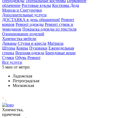
спецодежды
Театральные костюмы
Церковное
облачение
Ростовые куклы
Костюмы Деда
Мороза и Снегурочки
Дополнительные услуги
ДОСТАВКА в день обращения!
Ремонт
ковров
Ремонт одежды
Ремонт сумок и
чемоданов
Покраска одежды из текстиля
Озонирование изделий
Химчистка мебели
Диваны
Стулья и кресла
Матрасы
Шторы
Ковры
Пуховики
Еженедельная
стирка
Верхняя одежда
Брендовые вещи
Сумки
Обувь
Ремонт
Все услуги
5 мин от метро:
Ладожская
Петроградская
Московская
Химчистка,
прачечная