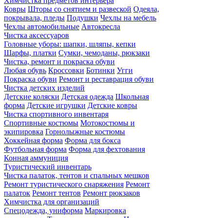
Химчистка предметов интерьера
Ковры
Шторы со снятием и развеской
Одеяла,
покрывала, пледы
Подушки
Чехлы на мебель
Чехлы автомобильные
Автокресла
Чистка аксессуаров
Головные уборы: шапки, шляпы, кепки
Шарфы, платки
Сумки, чемоданы, рюкзаки
Чистка, ремонт и покраска обуви
Любая обувь
Кроссовки
Ботинки
Угги
Покраска обуви
Ремонт и реставрация обуви
Чистка детских изделий
Детские коляски
Детская одежда
Школьная
форма
Детские игрушки
Детские ковры
Чистка спортивного инвентаря
Спортивные костюмы
Мотокостюмы и
экипировка
Горнолыжные костюмы
Хоккейная форма
Форма для бокса
Футбольная форма
Форма для фехтования
Конная аммуниция
Туристический инвентарь
Чистка палаток, тентов и спальных мешков
Ремонт туристического снаряжения
Ремонт
палаток
Ремонт тентов
Ремонт рюкзаков
Химчистка для организаций
Спецодежда, униформа
Маркировка