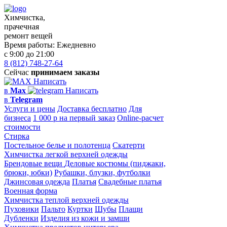
Химчистка,
прачечная
ремонт вещей
Время работы:
Ежедневно
с 9:00 до 21:00
8 (812) 748-27-64
Сейчас
принимаем заказы
Написать
в
Max
Написать
в
Telegram
Услуги и цены
Доставка бесплатно
Для
бизнеса
1 000 р на первый заказ
Online-расчет
стоимости
Стирка
Постельное белье и полотенца
Скатерти
Химчистка легкой верхней одежды
Брендовые вещи
Деловые костюмы (пиджаки,
брюки, юбки)
Рубашки, блузки, футболки
Джинсовая одежда
Платья
Свадебные платья
Военная форма
Химчистка теплой верхней одежды
Пуховики
Пальто
Куртки
Шубы
Плащи
Дубленки
Изделия из кожи и замши