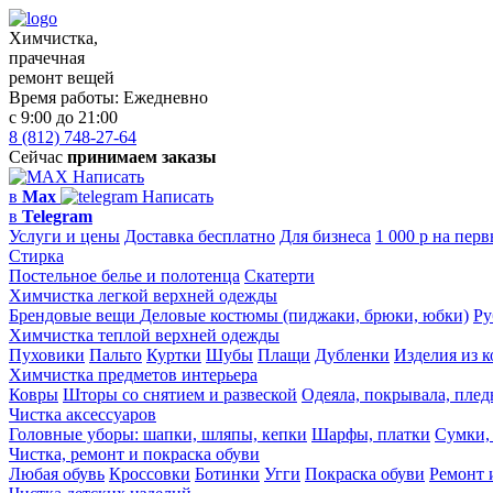
Химчистка,
прачечная
ремонт вещей
Время работы:
Ежедневно
с 9:00 до 21:00
8 (812) 748-27-64
Сейчас
принимаем заказы
Написать
в
Max
Написать
в
Telegram
Услуги и цены
Доставка бесплатно
Для бизнеса
1 000 р на перв
Стирка
Постельное белье и полотенца
Скатерти
Химчистка легкой верхней одежды
Брендовые вещи
Деловые костюмы (пиджаки, брюки, юбки)
Ру
Химчистка теплой верхней одежды
Пуховики
Пальто
Куртки
Шубы
Плащи
Дубленки
Изделия из 
Химчистка предметов интерьера
Ковры
Шторы со снятием и развеской
Одеяла, покрывала, пле
Чистка аксессуаров
Головные уборы: шапки, шляпы, кепки
Шарфы, платки
Сумки,
Чистка, ремонт и покраска обуви
Любая обувь
Кроссовки
Ботинки
Угги
Покраска обуви
Ремонт 