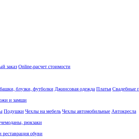
ый заказ
Online-расчет стоимости
башки, блузки, футболки
Джинсовая одежда
Платья
Свадебные п
кожи и замши
ды
Подушки
Чехлы на мебель
Чехлы автомобильные
Автокресла
 чемоданы, рюкзаки
и реставрация обуви