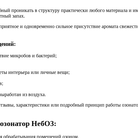
ный проникать в структуру практически любого материала и име
тный запах.
риятное и одновременно сильное присутствие аромата свежести 
щений:
твие микробов и бактерий;
ты интерьера или личные вещи;
в;
выработан из воздуха.
 отзывы, характеристики или подробный принцип работы озонато
озонатор НебО3:
я обрабатывания помещений озоном.