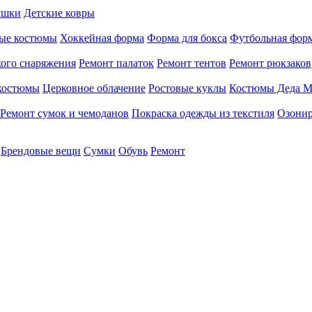
ушки
Детские ковры
ые костюмы
Хоккейная форма
Форма для бокса
Футбольная фор
кого снаряжения
Ремонт палаток
Ремонт тентов
Ремонт рюкзаков
 костюмы
Церковное облачение
Ростовые куклы
Костюмы Деда М
Ремонт сумок и чемоданов
Покраска одежды из текстиля
Озонир
Брендовые вещи
Сумки
Обувь
Ремонт