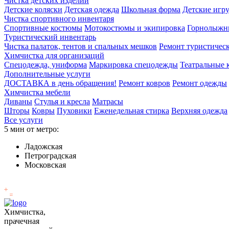
Чистка детских изделий
Детские коляски
Детская одежда
Школьная форма
Детские игр
Чистка спортивного инвентаря
Спортивные костюмы
Мотокостюмы и экипировка
Горнолыжн
Туристический инвентарь
Чистка палаток, тентов и спальных мешков
Ремонт туристичес
Химчистка для организаций
Спецодежда, униформа
Маркировка спецодежды
Театральные
Дополнительные услуги
ДОСТАВКА в день обращения!
Ремонт ковров
Ремонт одежды
Химчистка мебели
Диваны
Стулья и кресла
Матрасы
Шторы
Ковры
Пуховики
Еженедельная стирка
Верхняя одежда
Все услуги
5 мин от метро:
Ладожская
Петроградская
Московская
Химчистка,
прачечная