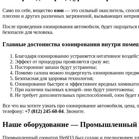
Само по себе, вещество
озон
— это сильный окислитель, способ
плесени и других различных загрязнений, вызывающих неприя
После проведения озонирования автомобиля, будет ощущаться п
безопасен для человека.
Главные достоинства озонирования внутри поме
Благодаря озонированию устраняется негативное воздейс
Эффект от процедуры проявляется сразу же;
Посторонние запахи будут устранены;
Помимо салона можно подвергнуть озонированию предме
Безопасная для здоровья технология;
Озонирование быстрее и эффективнее вредных химикато
При наличии пылевых клещей- они будут уничтожены;
Не требует дополнительных приспособлений, озон будет 
Все что вы хотите узнать про озонирование автомобиля, цена,
телефону:
+7 (812) 245-60-04
. Звоните.
Наше оборудование — Промышленный 
Промышленный озонатор НебО3 был создан и предназначен дл