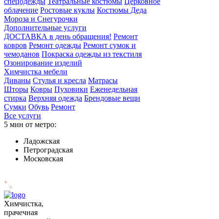
спецодежды
Театральные костюмы
Церковное
облачение
Ростовые куклы
Костюмы Деда
Мороза и Снегурочки
Дополнительные услуги
ДОСТАВКА в день обращения!
Ремонт
ковров
Ремонт одежды
Ремонт сумок и
чемоданов
Покраска одежды из текстиля
Озонирование изделий
Химчистка мебели
Диваны
Стулья и кресла
Матрасы
Шторы
Ковры
Пуховики
Еженедельная
стирка
Верхняя одежда
Брендовые вещи
Сумки
Обувь
Ремонт
Все услуги
5 мин от метро:
Ладожская
Петроградская
Московская
Химчистка,
прачечная