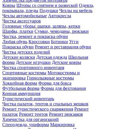
Химчистка предметов интерьера
Ковры
Шторы со снятием и развеской
Одеяла,
покрывала, пледы
Подушки
Чехлы на мебель
Чехлы автомобильные
Автокресла
Чистка аксессуаров
Головные уборы: шапки, шляпы, кепки
Шарфы, платки
Сумки, чемоданы, рюкзаки
Чистка, ремонт и покраска обуви
Любая обувь
Кроссовки
Ботинки
Угги
Покраска обуви
Ремонт и реставрация обуви
Чистка детских изделий
Детские коляски
Детская одежда
Школьная
форма
Детские игрушки
Детские ковры
Чистка спортивного инвентаря
Спортивные костюмы
Мотокостюмы и
экипировка
Горнолыжные костюмы
Хоккейная форма
Форма для бокса
Футбольная форма
Форма для фехтования
Конная аммуниция
Туристический инвентарь
Чистка палаток, тентов и спальных мешков
Ремонт туристического снаряжения
Ремонт
палаток
Ремонт тентов
Ремонт рюкзаков
Химчистка для организаций
Спецодежда, униформа
Маркировка