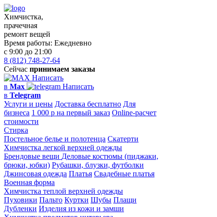
Химчистка,
прачечная
ремонт вещей
Время работы:
Ежедневно
с 9:00 до 21:00
8 (812) 748-27-64
Сейчас
принимаем заказы
Написать
в
Max
Написать
в
Telegram
Услуги и цены
Доставка бесплатно
Для
бизнеса
1 000 р на первый заказ
Online-расчет
стоимости
Стирка
Постельное белье и полотенца
Скатерти
Химчистка легкой верхней одежды
Брендовые вещи
Деловые костюмы (пиджаки,
брюки, юбки)
Рубашки, блузки, футболки
Джинсовая одежда
Платья
Свадебные платья
Военная форма
Химчистка теплой верхней одежды
Пуховики
Пальто
Куртки
Шубы
Плащи
Дубленки
Изделия из кожи и замши