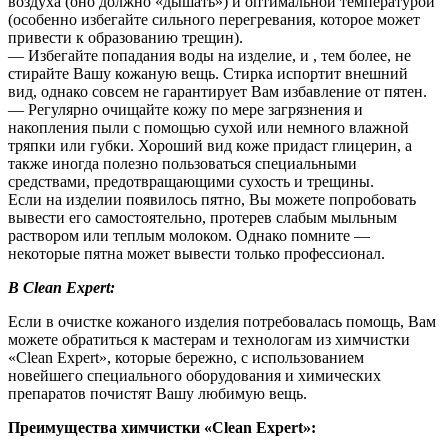
воздуха (оно должно «дышать») и оптимальной температурой
(особенно избегайте сильного перегревания, которое может
привести к образованию трещин).
— Избегайте попадания воды на изделие, и , тем более, не
стирайте Вашу кожаную вещь. Стирка испортит внешний
вид, однако совсем не гарантирует Вам избавление от пятен.
— Регулярно очищайте кожу по мере загрязнения и
накопления пыли с помощью сухой или немного влажной
тряпки или губки. Хороший вид коже придаст глицерин, а
также иногда полезно пользоваться специальными
средствами, предотвращающими сухость и трещины.
Если на изделии появилось пятно, Вы можете попробовать
вывести его самостоятельно, протерев слабым мыльным
раствором или теплым молоком. Однако помните —
некоторые пятна может вывести только профессионал.
В Clean Expert:
Если в очистке кожаного изделия потребовалась помощь, Вам
можете обратиться к мастерам и технологам из химчистки
«Clean Expert», которые бережно, с использованием
новейшего специального оборудования и химических
препаратов почистят Вашу любимую вещь.
Преимущества химчистки «Clean Expert»: