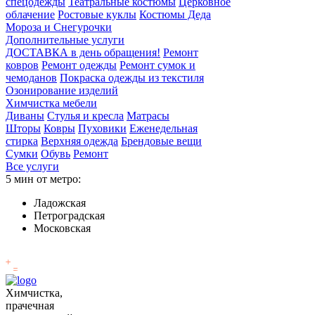
спецодежды
Театральные костюмы
Церковное
облачение
Ростовые куклы
Костюмы Деда
Мороза и Снегурочки
Дополнительные услуги
ДОСТАВКА в день обращения!
Ремонт
ковров
Ремонт одежды
Ремонт сумок и
чемоданов
Покраска одежды из текстиля
Озонирование изделий
Химчистка мебели
Диваны
Стулья и кресла
Матрасы
Шторы
Ковры
Пуховики
Еженедельная
стирка
Верхняя одежда
Брендовые вещи
Сумки
Обувь
Ремонт
Все услуги
5 мин от метро:
Ладожская
Петроградская
Московская
Химчистка,
прачечная