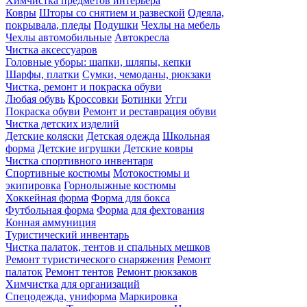
Химчистка предметов интерьера
Ковры
Шторы со снятием и развеской
Одеяла,
покрывала, пледы
Подушки
Чехлы на мебель
Чехлы автомобильные
Автокресла
Чистка аксессуаров
Головные уборы: шапки, шляпы, кепки
Шарфы, платки
Сумки, чемоданы, рюкзаки
Чистка, ремонт и покраска обуви
Любая обувь
Кроссовки
Ботинки
Угги
Покраска обуви
Ремонт и реставрация обуви
Чистка детских изделий
Детские коляски
Детская одежда
Школьная
форма
Детские игрушки
Детские ковры
Чистка спортивного инвентаря
Спортивные костюмы
Мотокостюмы и
экипировка
Горнолыжные костюмы
Хоккейная форма
Форма для бокса
Футбольная форма
Форма для фехтования
Конная аммуниция
Туристический инвентарь
Чистка палаток, тентов и спальных мешков
Ремонт туристического снаряжения
Ремонт
палаток
Ремонт тентов
Ремонт рюкзаков
Химчистка для организаций
Спецодежда, униформа
Маркировка