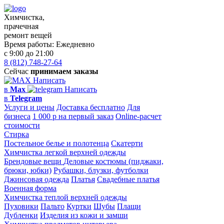
Химчистка,
прачечная
ремонт вещей
Время работы:
Ежедневно
с 9:00 до 21:00
8 (812) 748-27-64
Сейчас
принимаем заказы
Написать
в
Max
Написать
в
Telegram
Услуги и цены
Доставка бесплатно
Для
бизнеса
1 000 р на первый заказ
Online-расчет
стоимости
Стирка
Постельное белье и полотенца
Скатерти
Химчистка легкой верхней одежды
Брендовые вещи
Деловые костюмы (пиджаки,
брюки, юбки)
Рубашки, блузки, футболки
Джинсовая одежда
Платья
Свадебные платья
Военная форма
Химчистка теплой верхней одежды
Пуховики
Пальто
Куртки
Шубы
Плащи
Дубленки
Изделия из кожи и замши