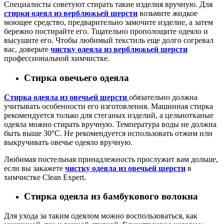
Специалисты советуют стирать такие изделия
вручную. Для
стирки одеял из верблюжьей шерсти
возьмите жидкое
моющее средство, предварительно замочите изделие, а затем
бережно постирайте его. Тщательно прополощите одеяло и
высушите его.
Чтобы любимый текстиль еще долго согревал
вас, доверьте
чистку одеяла из верблюжьей шерсти
профессиональной химчистке.
Стирка овечьего одеяла
Стирка одеяла из овечьей
шерсти
обязательно должна
учитывать особенности его изготовления. Машинная стирка
рекомендуется только для стеганых изделий, а цельнотканые
одеяла можно стирать вручную. Температура воды не должна
быть выше 30°C. Не рекомендуется использовать отжим или
выкручивать овечье одеяло вручную.
Любимая постельная принадлежность прослужит вам дольше,
если вы закажете
чистку одеяла из овечьей шерсти
в
химчистке Clean Expert.
Стирка одеяла из бамбукового волокна
Для ухода за таким одеялом можно воспользоваться, как