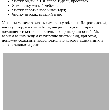
Чистку обуви, в т. ч. сапог, туфель, кроссовок;
Химчистку мягкой мебели;
Чистку спортивного инвентаря;
Чистку детских изделий и др.
У нас вы можете заказать химчистку обуви на Петроградской,
чистку штор, мягкой мебели, покрывал, одеял, стирку
домашнего текстиля и постельных принадлежностей. Мы
вернем вашим вещам безупречно чистый вид, при этом,
поможем сохранить первоначальную красоту деликатных и
эксклюзивных изделий.