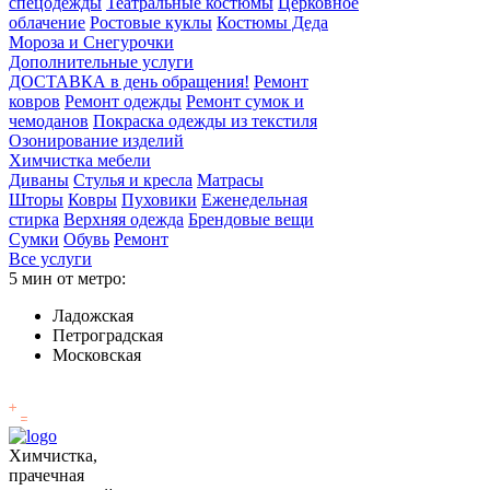
спецодежды
Театральные костюмы
Церковное
облачение
Ростовые куклы
Костюмы Деда
Мороза и Снегурочки
Дополнительные услуги
ДОСТАВКА в день обращения!
Ремонт
ковров
Ремонт одежды
Ремонт сумок и
чемоданов
Покраска одежды из текстиля
Озонирование изделий
Химчистка мебели
Диваны
Стулья и кресла
Матрасы
Шторы
Ковры
Пуховики
Еженедельная
стирка
Верхняя одежда
Брендовые вещи
Сумки
Обувь
Ремонт
Все услуги
5 мин от метро:
Ладожская
Петроградская
Московская
Химчистка,
прачечная