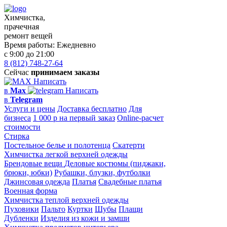
Химчистка,
прачечная
ремонт вещей
Время работы:
Ежедневно
с 9:00 до 21:00
8 (812) 748-27-64
Сейчас
принимаем заказы
Написать
в
Max
Написать
в
Telegram
Услуги и цены
Доставка бесплатно
Для
бизнеса
1 000 р на первый заказ
Online-расчет
стоимости
Стирка
Постельное белье и полотенца
Скатерти
Химчистка легкой верхней одежды
Брендовые вещи
Деловые костюмы (пиджаки,
брюки, юбки)
Рубашки, блузки, футболки
Джинсовая одежда
Платья
Свадебные платья
Военная форма
Химчистка теплой верхней одежды
Пуховики
Пальто
Куртки
Шубы
Плащи
Дубленки
Изделия из кожи и замши