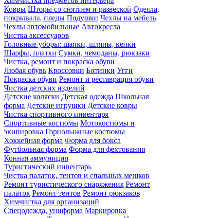
Химчистка предметов интерьера
Ковры
Шторы со снятием и развеской
Одеяла,
покрывала, пледы
Подушки
Чехлы на мебель
Чехлы автомобильные
Автокресла
Чистка аксессуаров
Головные уборы: шапки, шляпы, кепки
Шарфы, платки
Сумки, чемоданы, рюкзаки
Чистка, ремонт и покраска обуви
Любая обувь
Кроссовки
Ботинки
Угги
Покраска обуви
Ремонт и реставрация обуви
Чистка детских изделий
Детские коляски
Детская одежда
Школьная
форма
Детские игрушки
Детские ковры
Чистка спортивного инвентаря
Спортивные костюмы
Мотокостюмы и
экипировка
Горнолыжные костюмы
Хоккейная форма
Форма для бокса
Футбольная форма
Форма для фехтования
Конная аммуниция
Туристический инвентарь
Чистка палаток, тентов и спальных мешков
Ремонт туристического снаряжения
Ремонт
палаток
Ремонт тентов
Ремонт рюкзаков
Химчистка для организаций
Спецодежда, униформа
Маркировка