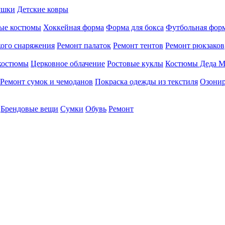
ушки
Детские ковры
ые костюмы
Хоккейная форма
Форма для бокса
Футбольная фор
кого снаряжения
Ремонт палаток
Ремонт тентов
Ремонт рюкзаков
 костюмы
Церковное облачение
Ростовые куклы
Костюмы Деда М
Ремонт сумок и чемоданов
Покраска одежды из текстиля
Озонир
Брендовые вещи
Сумки
Обувь
Ремонт