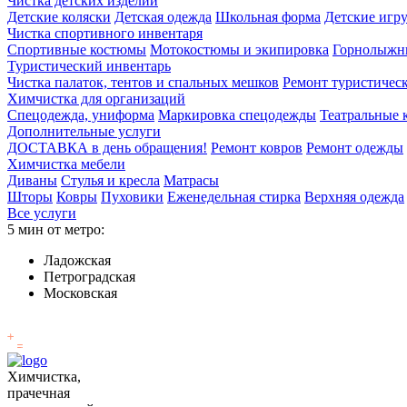
Чистка детских изделий
Детские коляски
Детская одежда
Школьная форма
Детские игр
Чистка спортивного инвентаря
Спортивные костюмы
Мотокостюмы и экипировка
Горнолыжн
Туристический инвентарь
Чистка палаток, тентов и спальных мешков
Ремонт туристичес
Химчистка для организаций
Спецодежда, униформа
Маркировка спецодежды
Театральные
Дополнительные услуги
ДОСТАВКА в день обращения!
Ремонт ковров
Ремонт одежды
Химчистка мебели
Диваны
Стулья и кресла
Матрасы
Шторы
Ковры
Пуховики
Еженедельная стирка
Верхняя одежда
Все услуги
5 мин от метро:
Ладожская
Петроградская
Московская
Химчистка,
прачечная