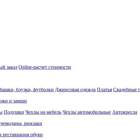
ый заказ
Online-расчет стоимости
башки, блузки, футболки
Джинсовая одежда
Платья
Свадебные п
кожи и замши
ды
Подушки
Чехлы на мебель
Чехлы автомобильные
Автокресла
 чемоданы, рюкзаки
и реставрация обуви