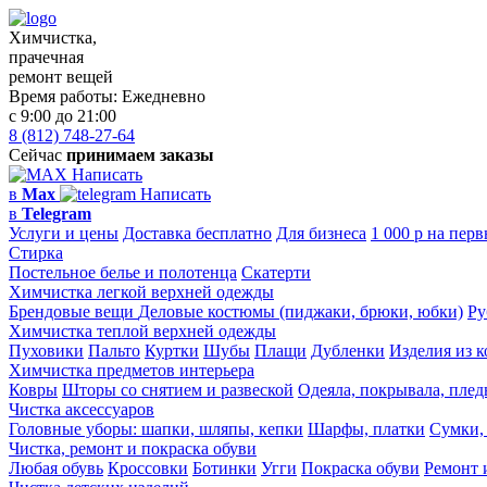
Химчистка,
прачечная
ремонт вещей
Время работы:
Ежедневно
с 9:00 до 21:00
8 (812) 748-27-64
Сейчас
принимаем заказы
Написать
в
Max
Написать
в
Telegram
Услуги и цены
Доставка бесплатно
Для бизнеса
1 000 р на перв
Стирка
Постельное белье и полотенца
Скатерти
Химчистка легкой верхней одежды
Брендовые вещи
Деловые костюмы (пиджаки, брюки, юбки)
Ру
Химчистка теплой верхней одежды
Пуховики
Пальто
Куртки
Шубы
Плащи
Дубленки
Изделия из 
Химчистка предметов интерьера
Ковры
Шторы со снятием и развеской
Одеяла, покрывала, пле
Чистка аксессуаров
Головные уборы: шапки, шляпы, кепки
Шарфы, платки
Сумки,
Чистка, ремонт и покраска обуви
Любая обувь
Кроссовки
Ботинки
Угги
Покраска обуви
Ремонт 