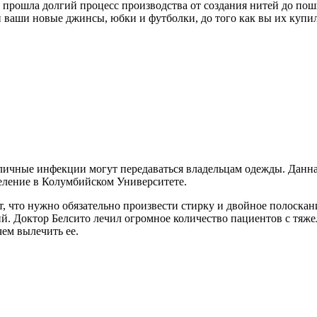
а прошла долгий процесс производства от создания нитей до поши
и ваши новые джинсы, юбки и футболки, до того как вы их купи
азличные инфекции могут передаваться владельцам одежды. Дан
деление в Колумбийском Университете.
ет, что нужно обязательно произвести стирку и двойное полоскан
й. Доктор Белсито лечил огромное количество пациентов с тяж
ем вылечить ее.