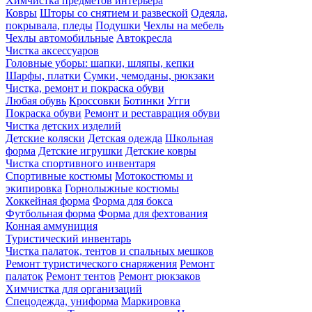
Химчистка предметов интерьера
Ковры
Шторы со снятием и развеской
Одеяла,
покрывала, пледы
Подушки
Чехлы на мебель
Чехлы автомобильные
Автокресла
Чистка аксессуаров
Головные уборы: шапки, шляпы, кепки
Шарфы, платки
Сумки, чемоданы, рюкзаки
Чистка, ремонт и покраска обуви
Любая обувь
Кроссовки
Ботинки
Угги
Покраска обуви
Ремонт и реставрация обуви
Чистка детских изделий
Детские коляски
Детская одежда
Школьная
форма
Детские игрушки
Детские ковры
Чистка спортивного инвентаря
Спортивные костюмы
Мотокостюмы и
экипировка
Горнолыжные костюмы
Хоккейная форма
Форма для бокса
Футбольная форма
Форма для фехтования
Конная аммуниция
Туристический инвентарь
Чистка палаток, тентов и спальных мешков
Ремонт туристического снаряжения
Ремонт
палаток
Ремонт тентов
Ремонт рюкзаков
Химчистка для организаций
Спецодежда, униформа
Маркировка