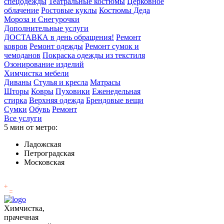
спецодежды
Театральные костюмы
Церковное
облачение
Ростовые куклы
Костюмы Деда
Мороза и Снегурочки
Дополнительные услуги
ДОСТАВКА в день обращения!
Ремонт
ковров
Ремонт одежды
Ремонт сумок и
чемоданов
Покраска одежды из текстиля
Озонирование изделий
Химчистка мебели
Диваны
Стулья и кресла
Матрасы
Шторы
Ковры
Пуховики
Еженедельная
стирка
Верхняя одежда
Брендовые вещи
Сумки
Обувь
Ремонт
Все услуги
5 мин от метро:
Ладожская
Петроградская
Московская
Химчистка,
прачечная