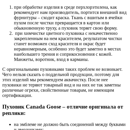
при обработке изделия в среде перхлорэтилена, как
рекомендует нам производитель, портится внешний вид
фурнитуры – сходит краска. Ткань с вшитым в ячейки
пухом после чистки превращается в картон или
обыкновенную труху, а пуховик теряет свою форму.
при химчистке цветного пуховика с некачественно
закрепленным на нем красителем, результатом чистки
станет возможен сход красителя и окрас будет
неравномерным, особенно это будет заметно в местах
наибольшего трения и соприкосновения с кожей.
Манжеты, воротник, вход в карманы.
С оригинальными пуховиками таких проблем не возникает.
Чего нельзя сказать о поддельной продукции, поэтому для
этих изделий мы рекомендуем аквачистку. После нее
пуховики не теряют товарный вид и на них не так заметны
различные огрехи, свойственные товарам, не имеющим
сертификации.
Пуховик Canada Goose – отличие оригинала от
реплики:
на эмблеме не должно быть соединений между буквами
и звездочками;