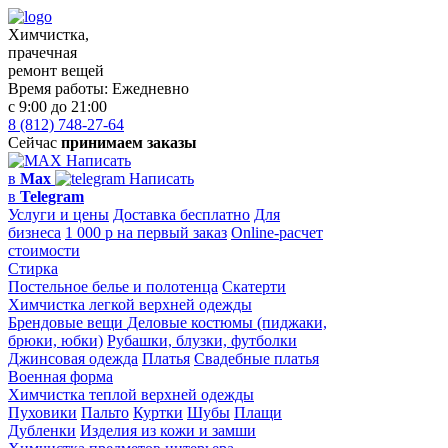
Химчистка,
прачечная
ремонт вещей
Время работы:
Ежедневно
с 9:00 до 21:00
8 (812) 748-27-64
Сейчас
принимаем заказы
Написать
в
Max
Написать
в
Telegram
Услуги и цены
Доставка бесплатно
Для
бизнеса
1 000 р на первый заказ
Online-расчет
стоимости
Стирка
Постельное белье и полотенца
Скатерти
Химчистка легкой верхней одежды
Брендовые вещи
Деловые костюмы (пиджаки,
брюки, юбки)
Рубашки, блузки, футболки
Джинсовая одежда
Платья
Свадебные платья
Военная форма
Химчистка теплой верхней одежды
Пуховики
Пальто
Куртки
Шубы
Плащи
Дубленки
Изделия из кожи и замши