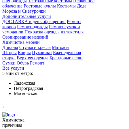
спецодежды
Театральные костюмы
Церковное
облачение
Ростовые куклы
Костюмы Деда
Мороза и Снегурочки
Дополнительные услуги
ДОСТАВКА в день обращения!
Ремонт
ковров
Ремонт одежды
Ремонт сумок и
чемоданов
Покраска одежды из текстиля
Озонирование изделий
Химчистка мебели
Диваны
Стулья и кресла
Матрасы
Шторы
Ковры
Пуховики
Еженедельная
стирка
Верхняя одежда
Брендовые вещи
Сумки
Обувь
Ремонт
Все услуги
5 мин от метро:
Ладожская
Петроградская
Московская
Химчистка,
прачечная