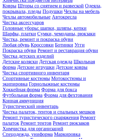
Химчистка предметов интерьера
Ковры
Шторы со снятием и развеской
Одеяла,
покрывала, пледы
Подушки
Чехлы на мебель
Чехлы автомобильные
Автокресла
Чистка аксессуаров
Головные уборы: шапки, шляпы, кепки
Шарфы, платки
Сумки, чемоданы, рюкзаки
Чистка, ремонт и покраска обуви
Любая обувь
Кроссовки
Ботинки
Угги
Покраска обуви
Ремонт и реставрация обуви
Чистка детских изделий
Детские коляски
Детская одежда
Школьная
форма
Детские игрушки
Детские ковры
Чистка спортивного инвентаря
Спортивные костюмы
Мотокостюмы и
экипировка
Горнолыжные костюмы
Хоккейная форма
Форма для бокса
Футбольная форма
Форма для фехтования
Конная аммуниция
Туристический инвентарь
Чистка палаток, тентов и спальных мешков
Ремонт туристического снаряжения
Ремонт
палаток
Ремонт тентов
Ремонт рюкзаков
Химчистка для организаций
Спецодежда, униформа
Маркировка