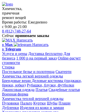
Химчистка,
прачечная
ремонт вещей
Время работы:
Ежедневно
с 9:00 до 21:00
8 (812) 748-27-64
Сейчас
принимаем заказы
Написать
в
Max
Написать
в
Telegram
Услуги и цены
Доставка бесплатно
Для
бизнеса
1 000 р на первый заказ
Online-расчет
стоимости
Стирка
Постельное белье и полотенца
Скатерти
Химчистка легкой верхней одежды
Брендовые вещи
Деловые костюмы (пиджаки,
брюки, юбки)
Рубашки, блузки, футболки
Джинсовая одежда
Платья
Свадебные платья
Военная форма
Химчистка теплой верхней одежды
Пуховики
Пальто
Куртки
Шубы
Плащи
Дубленки
Изделия из кожи и замши