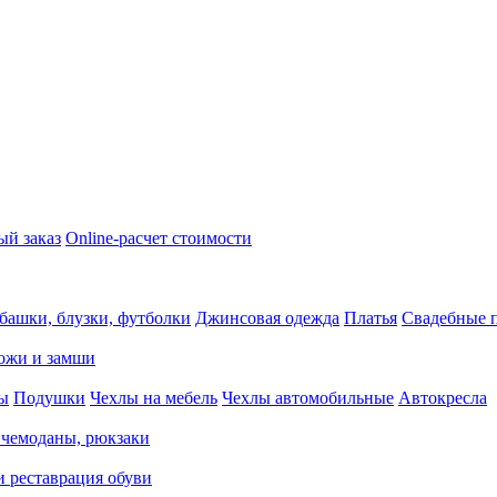
ый заказ
Online-расчет стоимости
башки, блузки, футболки
Джинсовая одежда
Платья
Свадебные п
кожи и замши
ды
Подушки
Чехлы на мебель
Чехлы автомобильные
Автокресла
 чемоданы, рюкзаки
и реставрация обуви