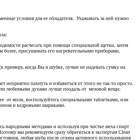
енные условия для ее обладателя. Ухаживать за ней нужно
ла:
бходимости расчесать при помощи специальной щетки, затем
ем более, просушивать его нагревательными приборами,
примеру, когда Вы в шубке, лучше не надевать сумку на
т неприятно пахнуть и избавиться от этого не так-то просто.
ос или любимыми духами лучше поодаль от меховой вещи;
ее от моли, воспользуйтесь специальными таблетками, или
алином и кедровыми шариками.
ясь народными методами и используя при чистке меха спирт
Поэтому мы рекомендуем сразу обратиться к экспертам Clean
остояния, любая шуба после сезона активного использования