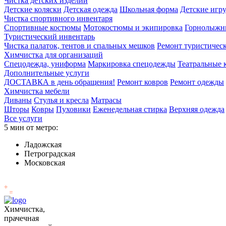
Чистка детских изделий
Детские коляски
Детская одежда
Школьная форма
Детские игр
Чистка спортивного инвентаря
Спортивные костюмы
Мотокостюмы и экипировка
Горнолыжн
Туристический инвентарь
Чистка палаток, тентов и спальных мешков
Ремонт туристичес
Химчистка для организаций
Спецодежда, униформа
Маркировка спецодежды
Театральные
Дополнительные услуги
ДОСТАВКА в день обращения!
Ремонт ковров
Ремонт одежды
Химчистка мебели
Диваны
Стулья и кресла
Матрасы
Шторы
Ковры
Пуховики
Еженедельная стирка
Верхняя одежда
Все услуги
5 мин от метро:
Ладожская
Петроградская
Московская
Химчистка,
прачечная