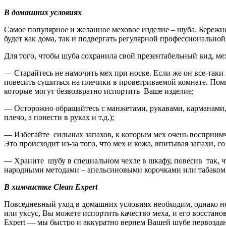
В домашних условиях
Самое популярное и желанное меховое изделие – шуба. Бережн
будет как дома, так и подвергать регулярной профессиональной
Для того, чтобы шуба сохранила свой презентабельный вид, м
— Старайтесь не намочить мех при носке. Если же он все-таки
повесить сушиться на плечики в проветриваемой комнате. Помн
которые могут безвозвратно испортить Ваше изделие;
— Осторожно обращайтесь с манжетами, рукавами, карманами, 
плечо, а понести в руках и т.д.);
— Избегайте сильных запахов, к которым мех очень восприимчи
Это происходит из-за того, что мех и кожа, впитывая запахи,
— Храните шубу в специальном чехле в шкафу, повесив так, ч
народными методами – апельсиновыми корочками или табаком. 
В химчистке
Clean
Expert
Повседневный уход в домашних условиях необходим, однако не
или уксус, Вы можете испортить качество меха, и его восстано
Expert — мы быстро и аккуратно вернем Вашей шубе первоздан