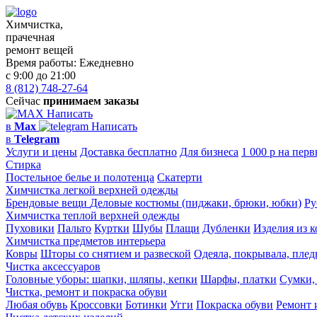
Химчистка,
прачечная
ремонт вещей
Время работы:
Ежедневно
с 9:00 до 21:00
8 (812) 748-27-64
Сейчас
принимаем заказы
Написать
в
Max
Написать
в
Telegram
Услуги и цены
Доставка бесплатно
Для бизнеса
1 000 р на перв
Стирка
Постельное белье и полотенца
Скатерти
Химчистка легкой верхней одежды
Брендовые вещи
Деловые костюмы (пиджаки, брюки, юбки)
Ру
Химчистка теплой верхней одежды
Пуховики
Пальто
Куртки
Шубы
Плащи
Дубленки
Изделия из 
Химчистка предметов интерьера
Ковры
Шторы со снятием и развеской
Одеяла, покрывала, пле
Чистка аксессуаров
Головные уборы: шапки, шляпы, кепки
Шарфы, платки
Сумки,
Чистка, ремонт и покраска обуви
Любая обувь
Кроссовки
Ботинки
Угги
Покраска обуви
Ремонт 