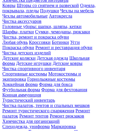
Химчистка предметов интерьера
Ковры
Шторы со снятием и развеской
Одеяла,
покрывала, пледы
Подушки
Чехлы на мебель
Чехлы автомобильные
Автокресла
Чистка аксессуаров
Головные уборы: шапки, шляпы, кепки
Шарфы, платки
Сумки, чемоданы, рюкзаки
Чистка, ремонт и покраска обуви
Любая обувь
Кроссовки
Ботинки
Угги
Покраска обуви
Ремонт и реставрация обуви
Чистка детских изделий
Детские коляски
Детская одежда
Школьная
форма
Детские игрушки
Детские ковры
Чистка спортивного инвентаря
Спортивные костюмы
Мотокостюмы и
экипировка
Горнолыжные костюмы
Хоккейная форма
Форма для бокса
Футбольная форма
Форма для фехтования
Конная аммуниция
Туристический инвентарь
Чистка палаток, тентов и спальных мешков
Ремонт туристического снаряжения
Ремонт
палаток
Ремонт тентов
Ремонт рюкзаков
Химчистка для организаций
Спецодежда, униформа
Маркировка