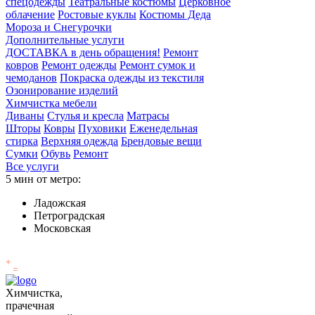
спецодежды
Театральные костюмы
Церковное
облачение
Ростовые куклы
Костюмы Деда
Мороза и Снегурочки
Дополнительные услуги
ДОСТАВКА в день обращения!
Ремонт
ковров
Ремонт одежды
Ремонт сумок и
чемоданов
Покраска одежды из текстиля
Озонирование изделий
Химчистка мебели
Диваны
Стулья и кресла
Матрасы
Шторы
Ковры
Пуховики
Еженедельная
стирка
Верхняя одежда
Брендовые вещи
Сумки
Обувь
Ремонт
Все услуги
5 мин от метро:
Ладожская
Петроградская
Московская
Химчистка,
прачечная