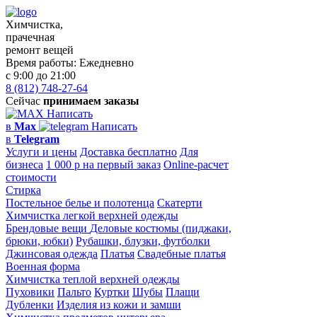
Химчистка,
прачечная
ремонт вещей
Время работы:
Ежедневно
с 9:00 до 21:00
8 (812) 748-27-64
Сейчас
принимаем заказы
Написать
в
Max
Написать
в
Telegram
Услуги и цены
Доставка бесплатно
Для
бизнеса
1 000 р на первый заказ
Online-расчет
стоимости
Стирка
Постельное белье и полотенца
Скатерти
Химчистка легкой верхней одежды
Брендовые вещи
Деловые костюмы (пиджаки,
брюки, юбки)
Рубашки, блузки, футболки
Джинсовая одежда
Платья
Свадебные платья
Военная форма
Химчистка теплой верхней одежды
Пуховики
Пальто
Куртки
Шубы
Плащи
Дубленки
Изделия из кожи и замши